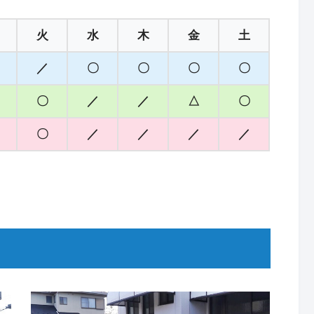
火
水
木
金
土
／
〇
〇
〇
〇
〇
／
／
△
〇
〇
／
／
／
／