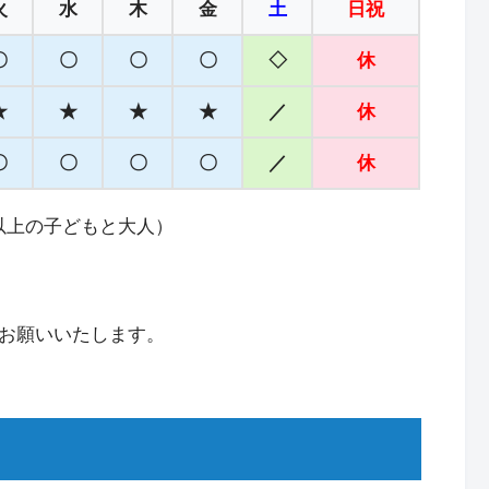
火
水
木
金
土
日祝
〇
〇
〇
〇
◇
休
★
★
★
★
／
休
〇
〇
〇
〇
／
休
以上の子どもと大人）
うお願いいたします。