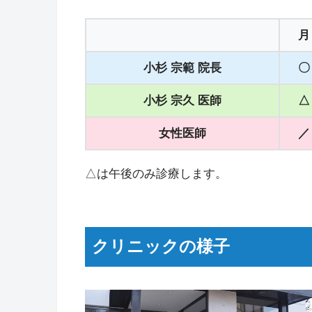
月
小杉 宗範 院長
〇
小杉 宗久 医師
△
女性医師
／
△は午後のみ診療します。
クリニックの様子